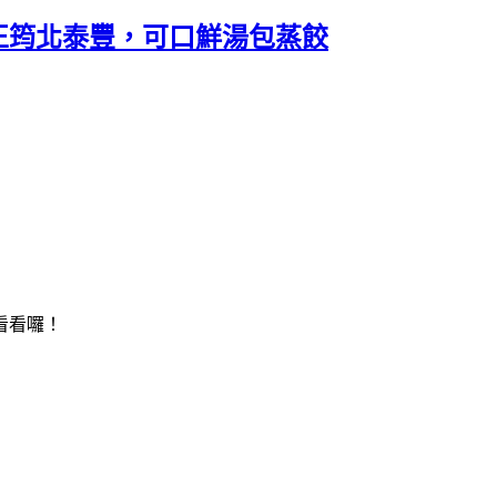
正筠北泰豐，可口鮮湯包蒸餃
看看囉！