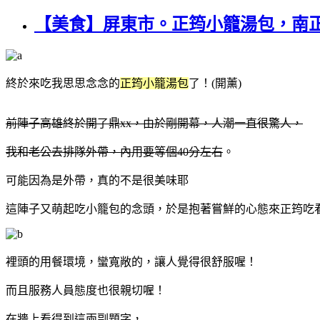
【美食】屏東市。正筠小籠湯包，南
終於來吃我思思念念的
正筠小籠湯包
了！(開薰)
前陣子高雄終於開了鼎xx，由於剛開幕，人潮一直很驚人，
我和老公去排隊外帶，內用要等個40分左右
。
可能因為是外帶，真的不是很美味耶
這陣子又萌起吃小籠包的念頭，於是抱著嘗鮮的心態來正筠吃
裡頭的用餐環境，蠻寬敞的，讓人覺得很舒服喔！
而且服務人員態度也很親切喔！
在牆上看得到這兩副題字，