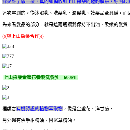
像是許了願一樣，真的如願收到上山採藥的邀約體驗，好開心
這次拿到的，從沐浴乳、洗髮乳、潤髮乳、護髮品全具備，而
先來看髮品的部分，就是這兩瓶讓我保持不出油、柔嫩的髮質
(((與上山採藥合作)))
上山採藥金盞花養髮洗髮乳 600ML
裡麵含
有機認證的植物萃取物
，像是金盞花、洋甘菊，
另外還有佛手柑精油、鼠尾草精油。