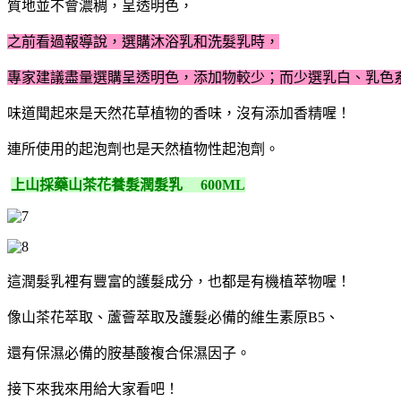
質地並不會濃稠，呈透明色，
之前看過報導說，選購沐浴乳和洗髮乳時，
專家建議盡量選購呈透明色，添加物較少；而少選乳白、乳色
味道聞起來是天然花草植物的香味，沒有添加香精喔！
連所使用的起泡劑也是天然植物性起泡劑。
上山採藥山茶花養髮潤髮乳 600ML
這潤髮乳裡有豐富的護髮成分，也都是有機植萃物喔！
像山茶花萃取、蘆薈萃取及護髮必備的維生素原B5、
還有保濕必備的胺基酸複合保濕因子。
接下來我來用給大家看吧！