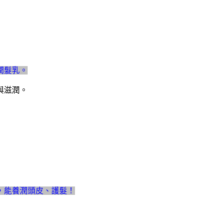
潤髮乳。
與滋潤。
，
能養潤頭皮、護髮！