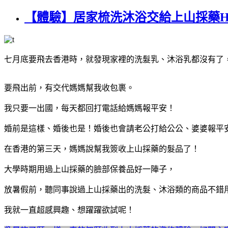
【體驗】居家梳洗沐浴交給上山採藥
七月底要飛去香港時，就發現家裡的洗髮乳、沐浴乳都沒有了
要飛出前，有交代媽媽幫我收包裹。
我只要一出國，每天都回打電話給媽媽報平安！
婚前是這樣、婚後也是！婚後也會請老公打給公公、婆婆報平
在香港的第三天，媽媽說幫我簽收上山採藥的髮品了！
大學時期用過上山採藥的臉部保養品好一陣子，
放暑假前，聽同事說過上山採藥出的洗髮、沐浴類的商品不錯
我就一直超感興趣、想躍躍欲試呢！