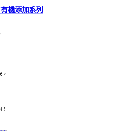
H有機添加系列
，
安。
用！