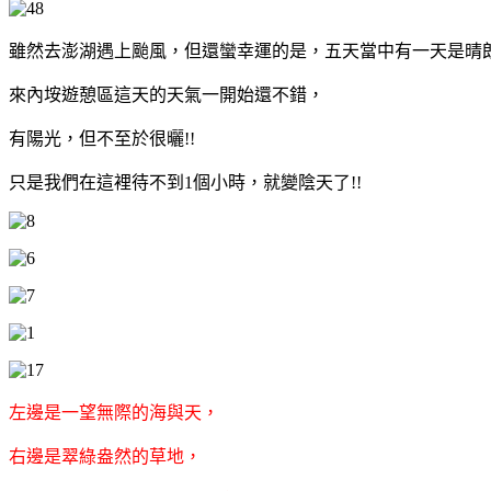
雖然去澎湖遇上颱風，但還蠻幸運的是，五天當中有一天是晴
來內垵遊憩區這天的天氣一開始還不錯，
有陽光，但不至於很曬!!
只是我們在這裡待不到1個小時，就變陰天了!!
左邊是一望無際的海與天，
右邊是翠綠盎然的草地，