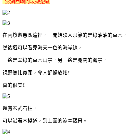
澎湖西嶼內垵遊憩區
在內垵遊憩區這裡，一開始映入眼簾的是綠油油的草木，
然後還可以看見海天一色的海岸線，
一邊是翠綠的草木山景，另一邊是寬闊的海景，
視野無比寬闊，令人舒暢放鬆!!
真的很美!!
還有玄武石柱，
可以沿著木棧道，到上面的涼亭觀景。