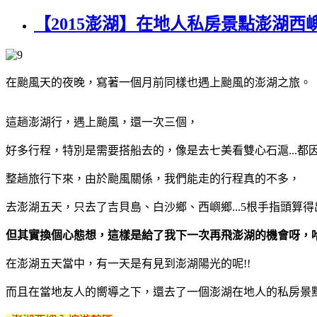
【2015澎湖】在地人私房景點澎湖
在颱風天的夜晚，寫著一個月前同樣也遇上颱風的澎湖之旅。
這趟澎湖行，遇上颱風，還一次三個，
好多行程，特別是需要搭船去的，像是去七美看雙心石滬...都
整趟旅行下來，由於颱風關係，我們能走的行程真的不多，
去澎湖五天，只去了吉貝島、白沙鄉、西嶼鄉...5根手指頭算得
但其實換個心態想，這樣是給了我下一次再飛澎湖的機會呀，哈
在澎湖五天當中，有一天是有見到澎湖陽光的呢!!
而且在當地友人的嚮導之下，還去了一個澎湖在地人的私房景點喔