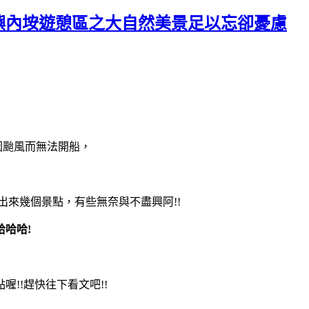
西嶼內垵遊憩區之大自然美景足以忘卻憂慮
因颱風而無法開船，
出來幾個景點，有些無奈與不盡興阿!!
哈哈!
!!趕快往下看文吧!!