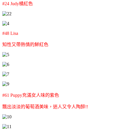
#24 Judy橘紅色
#48 Lisa
知性又帶熱情的鮮紅色
#61 Puppy充滿女人味的紫色
飄出淡淡的葡萄酒美味，
迷人又令人陶醉!!