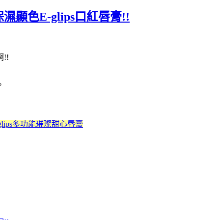
色E-glips口紅唇膏!!
!!
。
lips多功能璀璨甜心唇膏