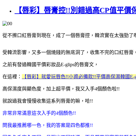
【唇彩】唇膏控!!別錯過高CP值平價保濕顯
從不擦口紅唇膏到現在，成了一個唇膏控，韓流實在太強勁了啊
受韓流影響，又多一個燒錢的無底洞了，收集不完的口紅唇膏
之前有發過韓國平價彩妝品E-glips的唇膏文，
在這裡：
【唇彩】就愛玩唇色!!小資必備款!!平價高保濕韓國E-g
高保濕度與顯色度，加上超平價，我又入手4個顏色啦!!
就說過我會慢慢收集這系列唇膏的嘛，哈!!
非常非常滿意這次入手的4個顏色!!
問我最推薦哪一色，我的答案是四色都推!!