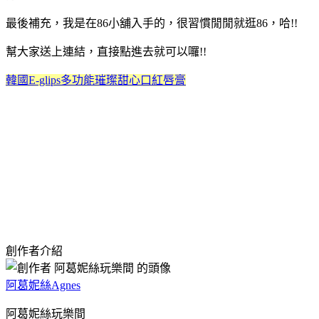
最後補充，我是在86小舖入手的，很習慣閒閒就逛86，哈!!
幫大家送上連結，直接點進去就可以囉!!
韓國E-glips多功能璀璨甜心口紅唇膏
創作者介紹
阿葛妮絲Agnes
阿葛妮絲玩樂間