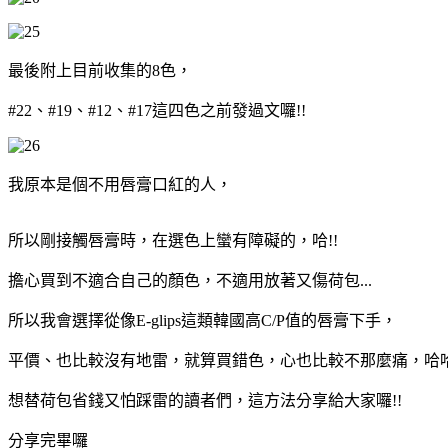
最後附上目前收集的8色，
#22、#19、#12、#17這四色之前發過文囉!!
我原本是個不用唇膏口紅的人，
所以剛接觸唇膏時，在選色上蠻有障礙的，哈!!
擔心買到不適合自己的顏色，不適用放著又傷荷包...
所以我會選擇從像E-glips這類韓國高C/P值的唇膏下手，
平價、也比較沒有地雷，就算買錯色，心也比較不那麼痛，哈哈
想替荷包省錢又怕踩雷的讀者們，這方法分享給大家囉!!
分享完畢囉