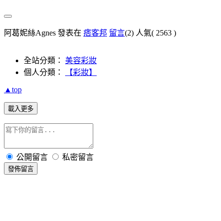
阿葛妮絲Agnes 發表在
痞客邦
留言
(2)
人氣(
2563
)
全站分類：
美容彩妝
個人分類：
【彩妝】
▲top
載入更多
公開留言
私密留言
發佈留言