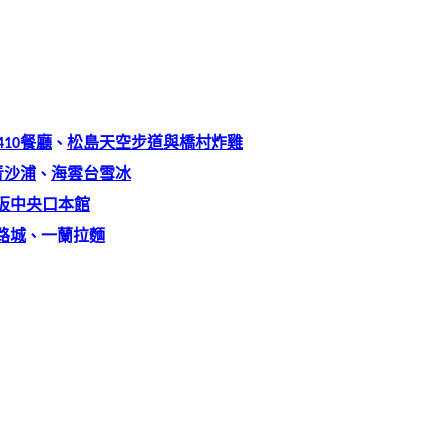
、
410餐廳
松島天空步道與橋村炸雞
、
青沙浦
海雲台雪冰
大阪中央口本館
、
路城
一蘭拉麵