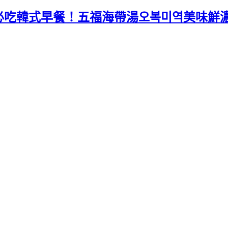
。必吃韓式早餐！五福海帶湯오복미역美味鮮