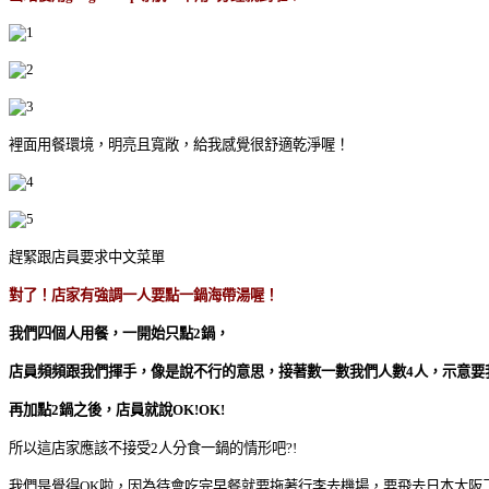
裡面用餐環境，明亮且寬敞，給我感覺很舒適乾淨喔！
趕緊跟店員要求中文菜單
對了！店家有強調一人要點一鍋海帶湯喔！
我們四個人用餐，一開始只點2鍋，
店員頻頻跟我們揮手，像是說不行的意思，接著數一數我們人數4人，示意要
再加點2鍋之後，店員就說OK!OK!
所以這店家應該不接受2人分食一鍋的情形吧?!
我們是覺得OK啦，因為待會吃完早餐就要拖著行李去機場，要飛去日本大阪