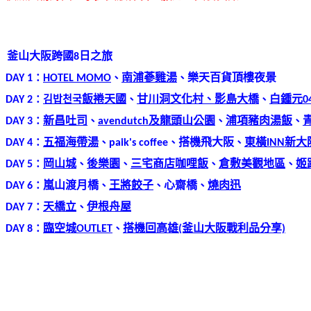
釜山大阪跨國8日之旅
：
、
、
DAY 1
HOTEL MOMO
南浦蔘雞湯
樂天百貨頂樓夜景
：
김밥천국
、
、
DAY 2
飯捲天國
甘川洞文化村、影島大橋
白鍾元0
：
、
、
、
DAY 3
新昌吐司
avendutch
及龍頭山公園
浦項豬肉湯飯
：
、
、
、
DAY 4
五福海帶湯
paik's coffee
搭機飛大阪
東橫INN新
：
、
、
、
、
DAY 5
岡山城
後樂園
三宅商店咖哩飯
倉敷美觀地區
姬
：
、
、
、
DAY 6
嵐山渡月橋
王將餃子
心齋橋
燒肉迅
：
、
DAY 7
天橋立
伊根舟屋
：
、
DAY 8
臨空城OUTLET
搭機回高雄(釜山大阪戰利品分享)