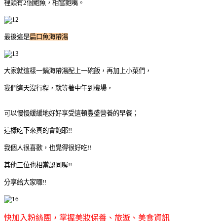
裡頭有2個鮑魚，相當飽嘴。
最後這是
扁口魚海帶湯
大家就這樣一鍋海帶湯配上一碗飯，再加上小菜們，
我們這天沒行程，就等著中午到機場，
可以慢慢緩緩地好好享受這頓豐盛營養的早餐；
這樣吃下來真的會飽耶!!
我個人很喜歡，也覺得很好吃!!
其他三位也相當認同喔!!
分享給大家囉!!
快加入粉絲團，掌握美妝保養、旅遊、美食資訊