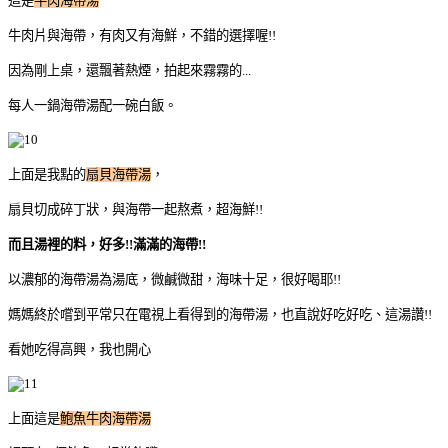
這是
牛肉海帶湯
牛肉片與海帶，有肉又有海鮮，不錯的選擇喔!!
因為剛上桌，還飄著熱煙，拍起來霧霧的...
每人一鍋海帶湯配一碗白飯。
上面是我點的
扇貝海帶湯
，
扇貝切成碎丁狀，與海帶一起熬煮，超海鮮!!
而且湯裡的料，好多!!滿滿的海帶!!
以濃郁的海帶湯為湯底，微鹹微甜，海味十足，很好喝耶!!
媽媽終於嚐到平常只在電視上看得到的海帶湯，也直說好吃好吃、這湯讚!!
看她吃得高興，我也開心
上面這是
鮑魚牛肉海帶湯