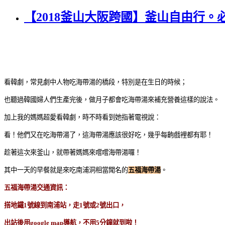
【2018釜山大阪跨國】釜山自由行
看韓劇，常見劇中人物吃海帶湯的橋段，特別是在生日的時候；
也聽過韓國婦人們生產完後，做月子都會吃海帶湯來補充營養這樣的說法。
加上我的媽媽超愛看韓劇，時不時看到她指著電視說：
看！他們又在吃海帶湯了，這海帶湯應該很好吃，幾乎每齣戲裡都有耶！
趁著這次來釜山，就帶著媽媽來嚐嚐海帶湯囉！
其中一天的早餐就是來吃南浦洞相當聞名的
五福海帶湯
。
五福海帶湯交通資訊：
搭地鐵1號線到南浦站，走1號或2號出口，
出站後用google map導航，不用5分鐘就到啦！